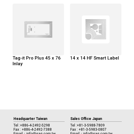
Tag-it Pro Plus 45 x 76
14 x 14 HF Smart Label
Inlay
Headquarter Taiwan
Sales Office Japan
Tel :
+886-4-2492-5298
Tel :
+81-3-5988-7809
Fax : +886-4-2492-7388
Fax : +81-3-5983-0807
Email：
info@sag.com.tw
Email：
info@sag.com.tw