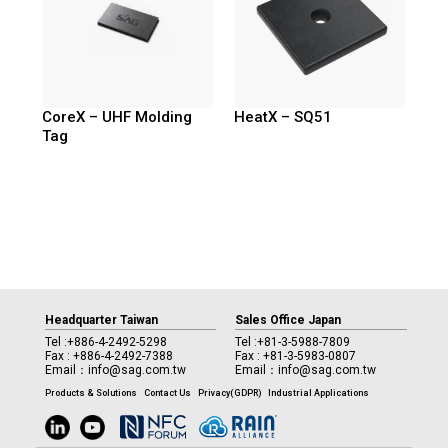
CoreX – UHF Molding
HeatX – SQ51
Tag
Headquarter Taiwan
Sales Office Japan
Tel :
+886-4-2492-5298
Tel :
+81-3-5988-7809
Fax : +886-4-2492-7388
Fax : +81-3-5983-0807
Email：
info@sag.com.tw
Email：
info@sag.com.tw
Products & Solutions
Contact Us
Privacy(GDPR)
Industrial Applications