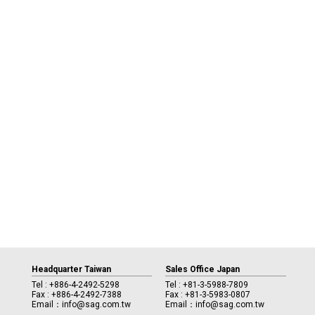
Headquarter Taiwan
Sales Office Japan
Tel :
+886-4-2492-5298
Tel :
+81-3-5988-7809
Fax : +886-4-2492-7388
Fax : +81-3-5983-0807
Email：
info@sag.com.tw
Email：
info@sag.com.tw